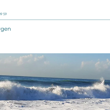
89 59
rgen