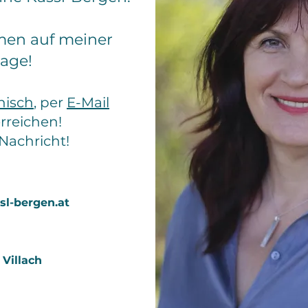
men auf meiner
age!
nisch
, per
E-Mail
rreichen!
 Nachricht!
sl-bergen.at
 Villach